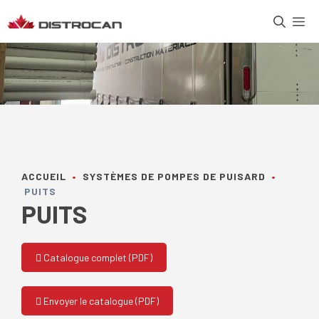
Aller
M
au
contenu
ACCUEIL
•
SYSTÈMES DE POMPES DE PUISARD
•
PUITS
PUITS
Catalogue complet (PDF)
Envoyer le catalogue (PDF)