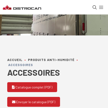
Aller
M
au
contenu
ACCUEIL
•
PRODUITS ANTI-HUMIDITÉ
•
ACCESSOIRES
ACCESSOIRES
Catalogue complet (PDF)
Envoyer le catalogue (PDF)